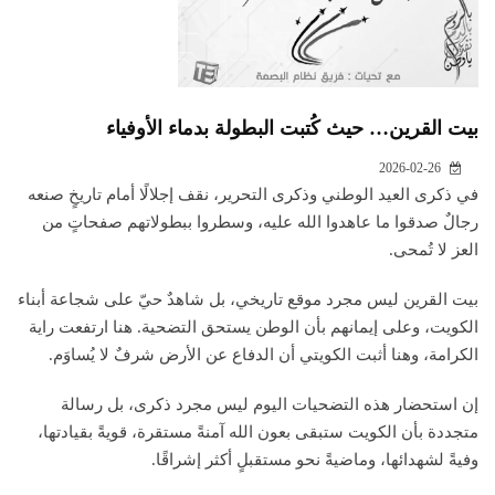
بيت القرين… حيث كُتبت البطولة بدماء الأوفياء
2026-02-26
في ذكرى العيد الوطني وذكرى التحرير، نقف إجلالًا أمام تاريخٍ صنعه
رجالٌ صدقوا ما عاهدوا الله عليه، وسطروا ببطولاتهم صفحاتٍ من
العز لا تُمحى.
بيت القرين ليس مجرد موقع تاريخي، بل شاهدٌ حيّ على شجاعة أبناء
الكويت، وعلى إيمانهم بأن الوطن يستحق التضحية. هنا ارتفعت راية
الكرامة، وهنا أثبت الكويتي أن الدفاع عن الأرض شرفٌ لا يُساوَم.
إن استحضار هذه التضحيات اليوم ليس مجرد ذكرى، بل رسالة
متجددة بأن الكويت ستبقى بعون الله آمنةً مستقرة، قويةً بقيادتها،
وفيةً لشهدائها، وماضيةً نحو مستقبلٍ أكثر إشراقًا.