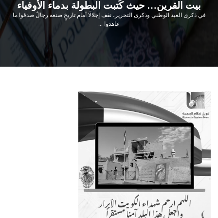
بيت القرين… حيث كُتبت البطولة بدماء الأوفياء
في ذكرى العيد الوطني وذكرى التحرير، نقف إجلالًا أمام تاريخٍ صنعه رجالٌ صدقوا ما
عاهدوا ...