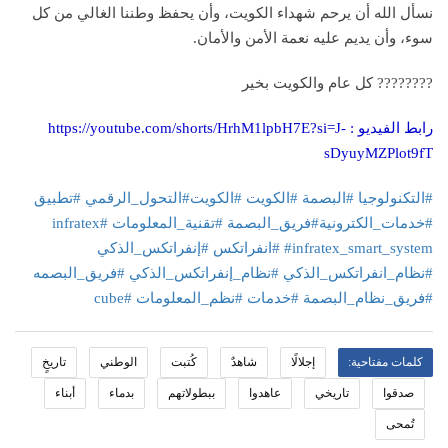
نسأل الله أن يرحم شهداء الكويت، وأن يحفظ وطننا الغالي من كل
سوء، وأن يديم عليه نعمة الأمن والأمان.
???????? كل عام والكويت بخير
رابط الفيديو :
https://youtube.com/shorts/HrhM1lpbH7E?si=J-
sDyuyMZPlot9fT
#التكنولوجيا #البصمة #الكويت #الكويت#التحول_الرقمي #تطبيق
#خدمات_الكترونية#فريق_البصمة #تقنية_المعلومات #infratex
#infratex_smart_system #انفراتكس #إنفراتكس_الذكي
#نظام_انفراتكس_الذكي #نظام_إنفراتكس_الذكي #فريق_البصمه
#فريق_نظام_البصمة #خدمات #نظم_المعلومات #cube
كلمات مفتاحية:
إجلالًا
شاهدٌ
كُتبت
الوطني
تاريخٍ
صدقوا
تاريخي
عاهدوا
ببطولاتهم
بدماء
أبناء
تُمحى