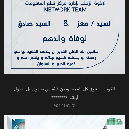
الكويت… فوق كل القمم، وطنٌ لا يُقاس بحدوده بل بعقول
أبنائه. ????????
2026-04-03