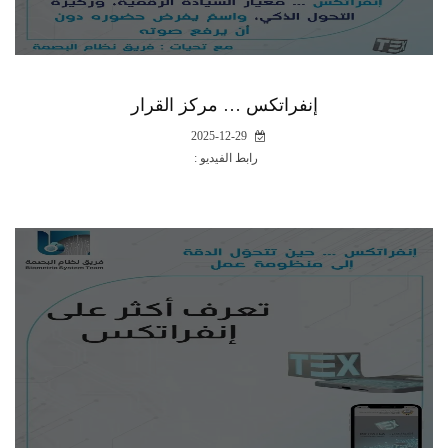
إنفراتكس … مركز القرار
2025-12-29
رابط الفيديو :