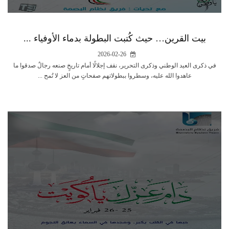
بيت القرين… حيث كُتبت البطولة بدماء الأوفياء ...
2026-02-26
في ذكرى العيد الوطني وذكرى التحرير، نقف إجلالًا أمام تاريخٍ صنعه رجالٌ صدقوا ما
عاهدوا الله عليه، وسطروا ببطولاتهم صفحاتٍ من العز لا تُمح ...