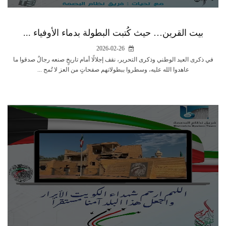
بيت القرين… حيث كُتبت البطولة بدماء الأوفياء ...
2026-02-26
في ذكرى العيد الوطني وذكرى التحرير، نقف إجلالًا أمام تاريخٍ صنعه رجالٌ صدقوا ما
عاهدوا الله عليه، وسطروا ببطولاتهم صفحاتٍ من العز لا تُمح ...