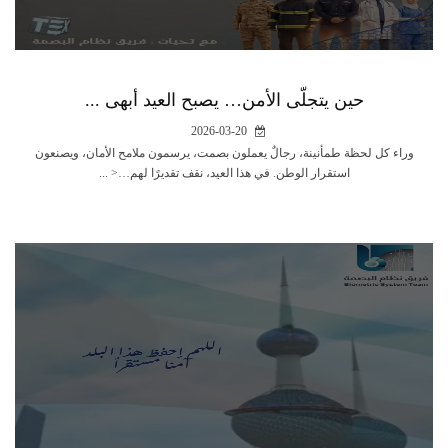
حين يتجلّى الأمن… يصبح العيد أبهى ...
2026-03-20
وراء كل لحظة طمأنينة، رجالٌ يعملون بصمت، يرسمون ملامح الأمان، ويصنعون
استقرار الوطن. في هذا العيد، نقف تقديرًا لهم…< ...