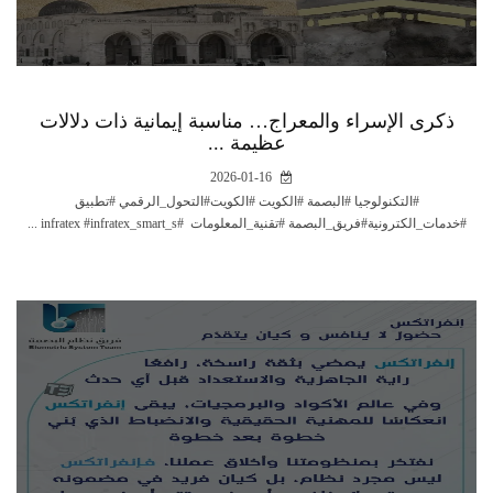
ذكرى الإسراء والمعراج… مناسبة إيمانية ذات دلالات
عظيمة ...
2026-01-16
#التكنولوجيا #البصمة #الكويت #الكويت#التحول_الرقمي #تطبيق
#خدمات_الكترونية#فريق_البصمة #تقنية_المعلومات #infratex #infratex_smart_s ...