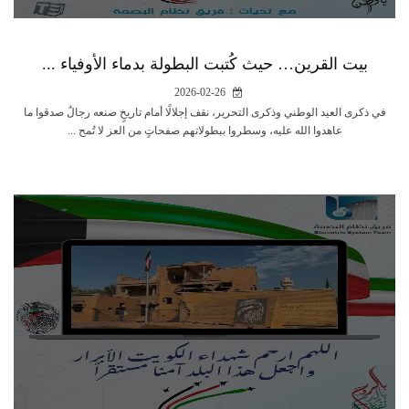
بيت القرين… حيث كُتبت البطولة بدماء الأوفياء ...
2026-02-26
في ذكرى العيد الوطني وذكرى التحرير، نقف إجلالًا أمام تاريخٍ صنعه رجالٌ صدقوا ما
عاهدوا الله عليه، وسطروا ببطولاتهم صفحاتٍ من العز لا تُمح ...