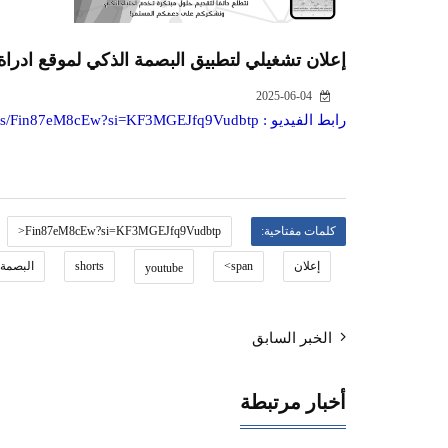
إعلان تشغيلي لتطبيق البصمة الذكي لموقع ادراة
2025-06-04
رابط الفيديو :
orts/Fin87eM8cEw?si=KF3MGEJfq9Vudbtp
كلمات مفتاحية:
Fin87eM8cEw?si=KF3MGEJfq9Vudbtp<
إعلان
span>
shorts
البصمة
youtube
الخبر السابق
أخبار مرتبطة