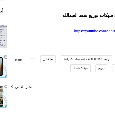
أح
 شبكات توزيع سعد العبدالله
https://youtube.com/sh
رابط">style="color:#0000CD">رابط
تشغيلي
shorts
توزيع
href="https:
الخبر التالي