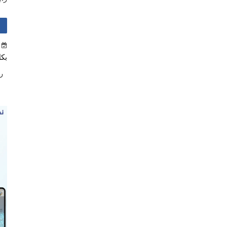
بكل
راب